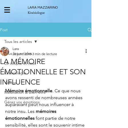
LARA MAZZARINO
Kinésiologue
Post
Tous les articles
Lara
Tous les articles
26 janv. 2018
3 min de lecture
LA MÉMOIRE
Le couple et vous
ÉMOTIONNELLE ET SON
Kinésiologie
INFLUENCE
Vidéos
Mémoire émotionnelle
. Ce que nous 
Méditation & Bien-être
avons ressenti de nombreuses années 
Gérez vos émotions
auparavant peut nous influencer à 
notre insu. Les 
mémoires 
émotionnelles
 font partie de notre 
sensibilité, elles sont le souvenir intime 