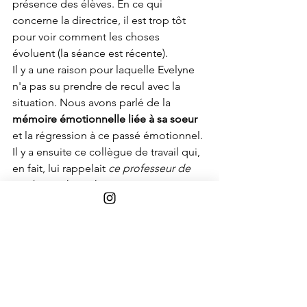
présence des élèves. En ce qui 
concerne la directrice, il est trop tôt 
pour voir comment les choses 
évoluent (la séance est récente).
Il y a une raison pour laquelle Evelyne 
n'a pas su prendre de recul avec la 
situation. Nous avons parlé de la 
mémoire émotionnelle liée à sa soeur
et la régression à ce passé émotionnel. 
Il y a ensuite ce collègue de travail qui, 
en fait, lui rappelait 
ce professeur de 
math avec lequel sortait sa soeur
. Cette 
mémoire émotionnelle-là était 
distincte de la précédente et lui 
inspirait: "Danger!". Enfin, elle vivait 
une phase conflictuelle avec son fils de 
15 ans - épisode commun à tous les 
parents je pense... - et cela brouillait ce 
qui pouvait rester de recul. C'est la 