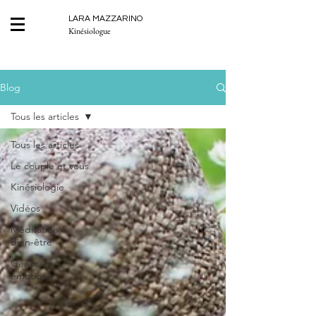
LARA MAZZARINO
Kinésiologue
Blog
Tous les articles
Tous les articles
Le couple et vous
Kinésiologie
Vidéos
Méditation &
Bien-être
Gérez vos
émotions