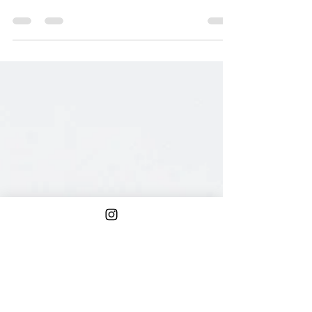
Voilà plusieurs mois que je ne vous parle
plus de mon travail en kinésiologie. C'est
chose faite ! Cette semaine, une amie m’a
demandé un...