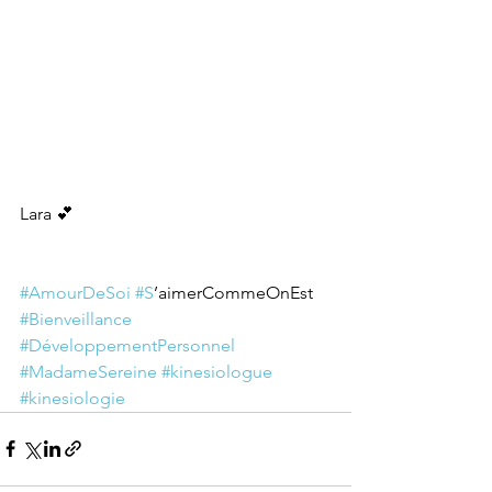
Lara 💕
#AmourDeSoi
#S
’aimerCommeOnEst 
#Bienveillance
#DéveloppementPersonnel
#MadameSereine
#kinesiologue
#kinesiologie