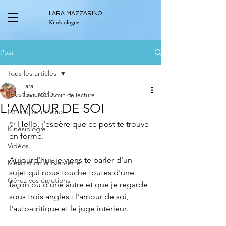
LARA MAZZARINO
Kinésiologue
Post
Tous les articles
Lara
Tous les articles
7 avr. 2025
2 min de lecture
L'AMOUR DE SOI
Le couple et vous
✨ Hello, j'espère que ce post te trouve 
Kinésiologie
en forme.
Vidéos
Aujourd'hui, je viens te parler d'un 
Méditation & Bien-être
sujet qui nous touche toutes d'une 
Gérez vos émotions
façon ou d'une autre et que je regarde 
sous trois angles : l'amour de soi, 
l'auto-critique et le juge intérieur.