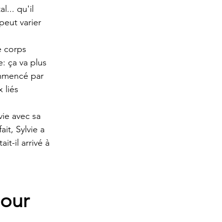
.. qu'il 
peut varier 
e corps 
e: ça va plus 
ommencé par 
 liés 
 
vie avec sa 
t, Sylvie a 
t-il arrivé à 
our 