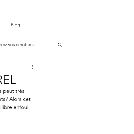
Blog
rez vos émotions
REL
e peut très 
ts? Alors cet 
ibre enfoui.