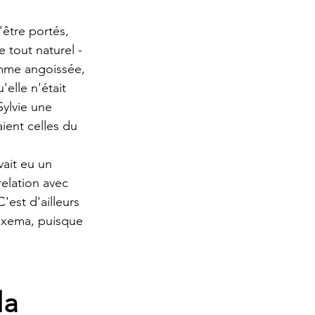
être portés, 
 tout naturel - 
emme angoissée, 
elle n'était 
Sylvie une 
ient celles du 
ait eu un 
elation avec 
'est d'ailleurs 
 exema, puisque 
la 