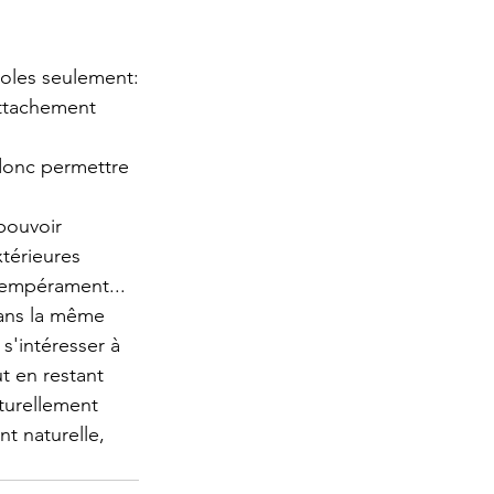
coles seulement:
attachement 
donc permettre 
pouvoir 
xtérieures
tempérament... 
dans la même 
 s'intéresser à 
t en restant 
turellement 
t naturelle, 