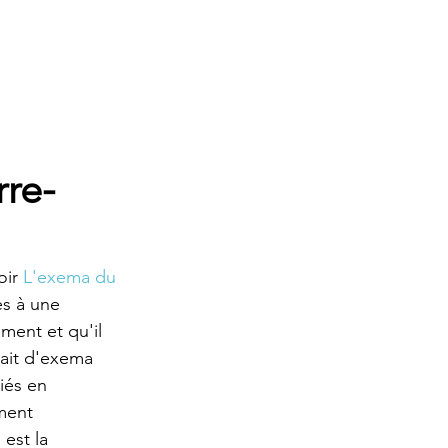
re-
ir 
L'exema du 
es à une 
ment et qu'il 
rait d'exema 
iés en 
ment 
est la 