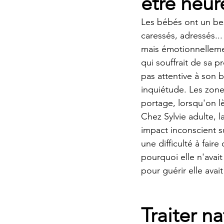
être heur
Les bébés ont un bes
caressés, adressés...
mais émotionnelleme
qui souffrait de sa p
pas attentive à son bé
inquiétude. Les zones
portage, lorsqu'on lè
Chez Sylvie adulte, 
impact inconscient su
une difficulté à faire
pourquoi elle n'avai
pour guérir elle avai
Traiter n