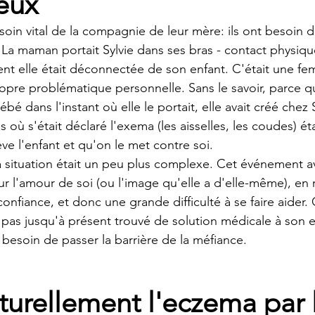
eux
oin vital de la compagnie de leur mère: ils ont besoin d'
 La maman portait Sylvie dans ses bras - contact physique
nt elle était déconnectée de son enfant. C'était une f
ropre problématique personnelle. Sans le savoir, parce qu'
bé dans l'instant où elle le portait, elle avait créé chez 
 où s'était déclaré l'exema (les aisselles, les coudes) éta
ve l'enfant et qu'on le met contre soi. 
la situation était un peu plus complexe. Cet événement av
r l'amour de soi (ou l'image qu'elle a d'elle-même), en r
 confiance, et donc une grande difficulté à se faire aider. C
t pas jusqu'à présent trouvé de solution médicale à son
t besoin de passer la barrière de la méfiance. 
aturellement l'eczema par 