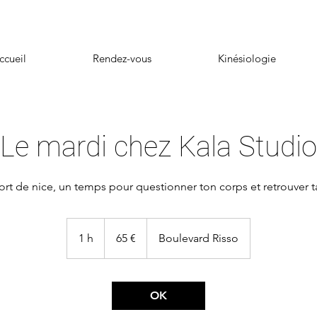
ccueil
Rendez-vous
Kinésiologie
Le mardi chez Kala Studio
65
euros
1 h
1
65 €
Boulevard Risso
OK