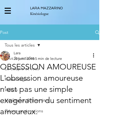
LARA MAZZARINO
Kinésiologue
Post
Tous les articles
Lara
Tous les articles
25 janv. 2018
5 min de lecture
OBSESSION AMOUREUSE
Le couple et vous
L'obsession amoureuse
Kinésiologie
n'est pas une simple
Vidéos
exagération du sentiment
Méditation & Bien-être
amoureux.
Gérez vos émotions