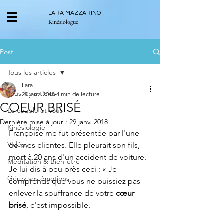
LARA MAZZARINO
Kinésiologue
Post
Tous les articles
Lara
Tous les articles
27 janv. 2018
4 min de lecture
COEUR BRISÉ
Le couple et vous
Dernière mise à jour :
29 janv. 2018
Kinésiologie
Françoise me fut présentée par l'une 
Vidéos
de mes clientes. Elle pleurait son fils, 
mort à 20 ans d'un accident de voiture. 
Méditation & Bien-être
Je lui dis à peu près ceci : « Je 
Gérez vos émotions
comprends que vous ne puissiez pas 
enlever la souffrance de votre 
cœur 
brisé
, c'est impossible. 