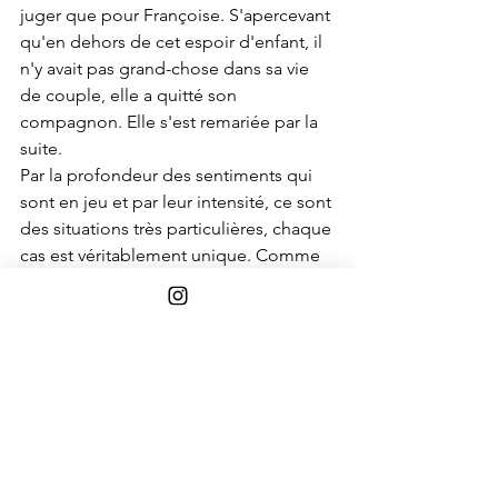
juger que pour Françoise. S'apercevant 
qu'en dehors de cet espoir d'enfant, il 
n'y avait pas grand-chose dans sa vie 
de couple, elle a quitté son 
compagnon. Elle s'est remariée par la 
suite.
Par la profondeur des sentiments qui 
sont en jeu et par leur intensité, ce sont 
des situations très particulières, chaque 
cas est véritablement unique. Comme 
je le disais en début d'article, on ne 
guérit jamais vraiment d'un cœur brisé. 
On distingue toutefois une ligne 
commune entre ces deux cas. Dans le 
cas de Françoise il y a stagnation, dans 
le cas d'Hélène il y a évolution – à 
travers les méandres de la quête de soi 
et du sens de sa vie, mais évolution 
tout de même. Cette capacité à 