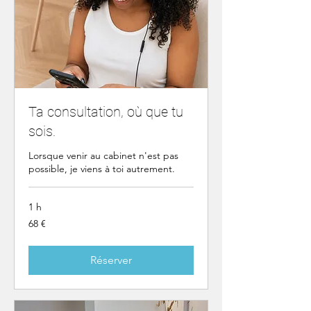
Ta consultation, où que tu
sois.
Lorsque venir au cabinet n'est pas
possible, je viens à toi autrement.
1 h
68
68 €
euros
Réserver