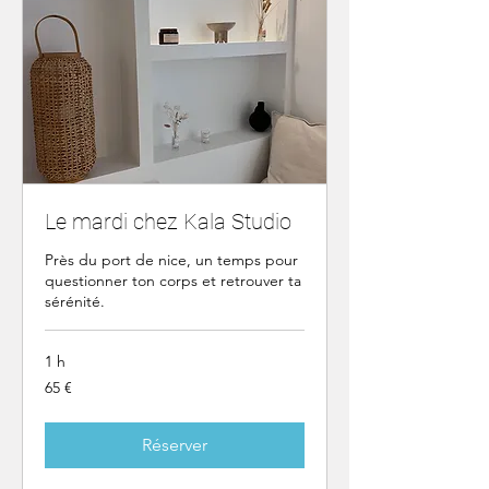
Le mardi chez Kala Studio
Près du port de nice, un temps pour
questionner ton corps et retrouver ta
sérénité.
1 h
65
65 €
euros
Réserver