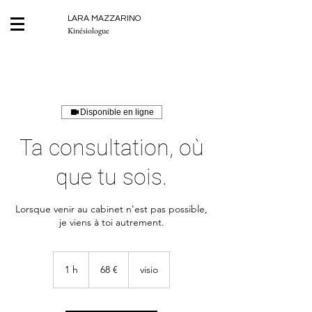
LARA MAZZARINO
Kinésiologue
Disponible en ligne
Ta consultation, où
que tu sois.
Lorsque venir au cabinet n'est pas possible,
je viens à toi autrement.
68
euros
1 h
1
68 €
visio